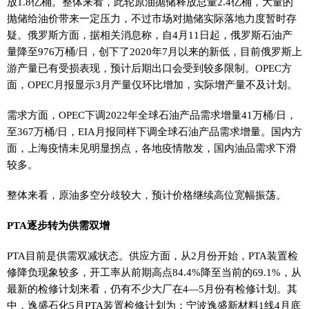
放1.8亿桶。整体来看，此轮原油抛储释放总量2.4亿桶，大量的
抛储给油价带来一定压力，不过市场对抛储实际落地力度暂时存
疑。俄罗斯方面，据相关消息称，自4月11日起，俄罗斯石油产
量降至976万桶/日，创下了2020年7月以来的新低，目前俄罗斯上
游产量已有受损表现，预计后期出口会受到较多限制。OPEC方
面，OPEC月报显示3月产量仅环比增加，实际增产量不及计划。
需求方面，OPEC下调2022年全球石油产品需求增量41万桶/日，
至367万桶/日，EIA月报同样下调全球石油产品需求增量。国内方
面，上海疫情未见明显拐点，各地疫情散发，国内油品需求下滑
较多。
整体来看，原油多空分歧较大，预计价格继续高位宽幅振荡。
PTA逐步转为供需双增
PTA目前是供需双减状态。供应方面，从2月份开始，PTA装置检
修降负现象较多，开工率从前期高点84.4%降至当前的69.1%，从
最新的检修计划来看，仍有不少大厂在4—5月份有检修计划。其
中，逸盛石化5月PTA装置检修计划为：宁波逸盛新材料1线4月底