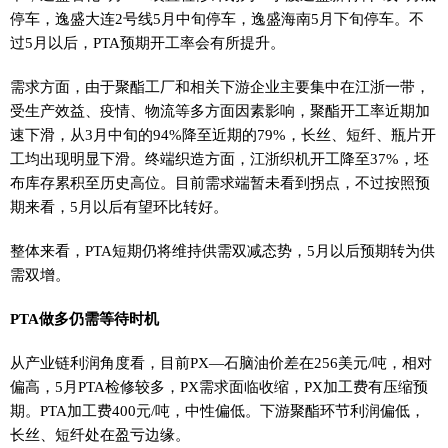
停车，逸盛大连2号线5月中旬停车，逸盛海南5月下旬停车。不
过5月以后，PTA预期开工率会有所提升。
需求方面，由于聚酯工厂和相关下游企业主要集中在江浙一带，
受生产效益、疫情、物流等多方面因素影响，聚酯开工率近期加
速下滑，从3月中旬的94%降至近期的79%，长丝、短纤、瓶片开
工均出现明显下滑。终端织造方面，江浙织机开工降至37%，坯
布库存累积至历史高位。目前需求端暂未看到拐点，不过按照预
期来看，5月以后有望环比转好。
整体来看，PTA短期仍将维持供需双减态势，5月以后预期转为供
需双增。
PTA做多仍需等待时机
从产业链利润角度看，目前PX—石脑油价差在256美元/吨，相对
偏高，5月PTA检修较多，PX需求面临收缩，PX加工费有压缩预
期。PTA加工费400元/吨，中性偏低。下游聚酯环节利润偏低，
长丝、短纤处在盈亏边缘。