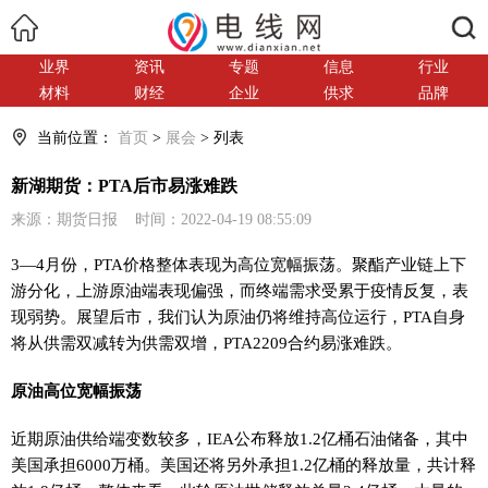
搜索
业界
资讯
专题
信息
行业
材料
财经
企业
供求
品牌
当前位置：
首页
>
展会
> 列表
新湖期货：PTA后市易涨难跌
来源：期货日报 时间：2022-04-19 08:55:09
3—4月份，PTA价格整体表现为高位宽幅振荡。聚酯产业链上下
游分化，上游原油端表现偏强，而终端需求受累于疫情反复，表
现弱势。展望后市，我们认为原油仍将维持高位运行，PTA自身
将从供需双减转为供需双增，PTA2209合约易涨难跌。
原油高位宽幅振荡
近期原油供给端变数较多，IEA公布释放1.2亿桶石油储备，其中
美国承担6000万桶。美国还将另外承担1.2亿桶的释放量，共计释