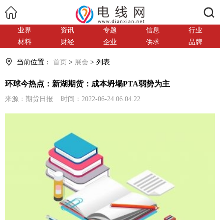
搜索
业界
资讯
专题
信息
行业
材料
财经
企业
供求
品牌
当前位置：
首页
>
展会
> 列表
环球今热点：新湖期货：成本坍塌PTA弱势为主
来源：期货日报 时间：2022-06-24 06:04:22