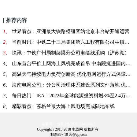
推荐内容
1、
世界看点：亚洲最大铁路枢纽客站北京丰台站开通运营
2、
当前时讯：中铁二十三局集团第六工程有限公司巫镇项目关于矿用电缆线的询价单
3、
快讯：中铁广州局制架梁分公司电缆线采购（沪苏湖）
4、
山东首台平价上网海上风机完成首吊 中南院挺进国内海上风电市场
5、
高温天气持续电力负荷创新高 优化电网运行方式保障安全可靠供电
6、
海南电网公司：分公司治理体系建设系列文件落地 优化管控事项
7、
每日热门：IEA：2022年全球能源投资料增8%至2.4万亿美元
8、
精彩看点：苏格兰最大海上风电场完成陆地布线
备案号： 豫ICP备2021032478号-3
Copyright ? 2015-2018 电线网 版权所有
邮箱897 18 09@qq.com