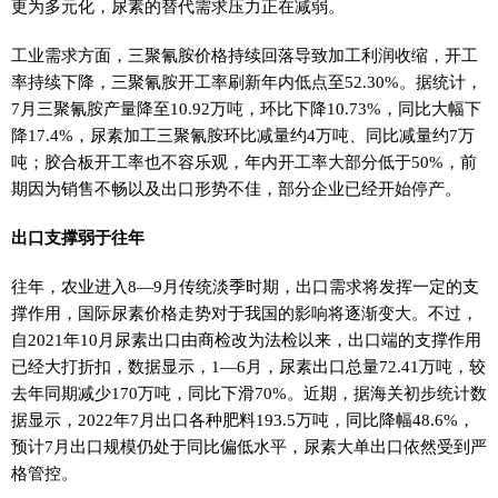
更为多元化，尿素的替代需求压力正在减弱。
工业需求方面，三聚氰胺价格持续回落导致加工利润收缩，开工
率持续下降，三聚氰胺开工率刷新年内低点至52.30%。据统计，
7月三聚氰胺产量降至10.92万吨，环比下降10.73%，同比大幅下
降17.4%，尿素加工三聚氰胺环比减量约4万吨、同比减量约7万
吨；胶合板开工率也不容乐观，年内开工率大部分低于50%，前
期因为销售不畅以及出口形势不佳，部分企业已经开始停产。
出口支撑弱于往年
往年，农业进入8—9月传统淡季时期，出口需求将发挥一定的支
撑作用，国际尿素价格走势对于我国的影响将逐渐变大。不过，
自2021年10月尿素出口由商检改为法检以来，出口端的支撑作用
已经大打折扣，数据显示，1—6月，尿素出口总量72.41万吨，较
去年同期减少170万吨，同比下滑70%。近期，据海关初步统计数
据显示，2022年7月出口各种肥料193.5万吨，同比降幅48.6%，
预计7月出口规模仍处于同比偏低水平，尿素大单出口依然受到严
格管控。