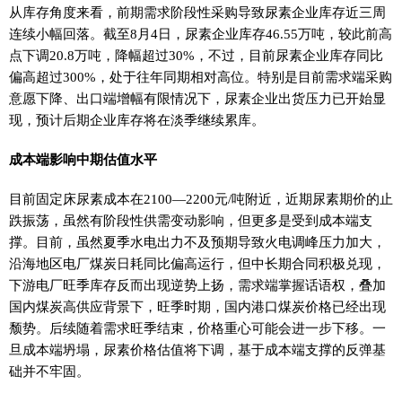
从库存角度来看，前期需求阶段性采购导致尿素企业库存近三周
连续小幅回落。截至8月4日，尿素企业库存46.55万吨，较此前高
点下调20.8万吨，降幅超过30%，不过，目前尿素企业库存同比
偏高超过300%，处于往年同期相对高位。特别是目前需求端采购
意愿下降、出口端增幅有限情况下，尿素企业出货压力已开始显
现，预计后期企业库存将在淡季继续累库。
成本端影响中期估值水平
目前固定床尿素成本在2100—2200元/吨附近，近期尿素期价的止
跌振荡，虽然有阶段性供需变动影响，但更多是受到成本端支
撑。目前，虽然夏季水电出力不及预期导致火电调峰压力加大，
沿海地区电厂煤炭日耗同比偏高运行，但中长期合同积极兑现，
下游电厂旺季库存反而出现逆势上扬，需求端掌握话语权，叠加
国内煤炭高供应背景下，旺季时期，国内港口煤炭价格已经出现
颓势。后续随着需求旺季结束，价格重心可能会进一步下移。一
旦成本端坍塌，尿素价格估值将下调，基于成本端支撑的反弹基
础并不牢固。