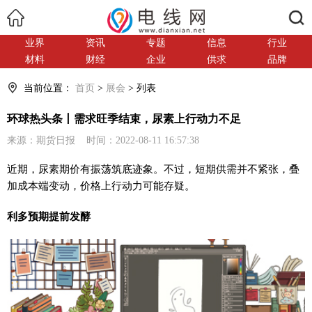
搜索
业界
资讯
专题
信息
行业
材料
财经
企业
供求
品牌
当前位置：
首页
>
展会
> 列表
环球热头条丨需求旺季结束，尿素上行动力不足
来源：期货日报 时间：2022-08-11 16:57:38
近期，尿素期价有振荡筑底迹象。不过，短期供需并不紧张，叠
加成本端变动，价格上行动力可能存疑。
利多预期提前发酵