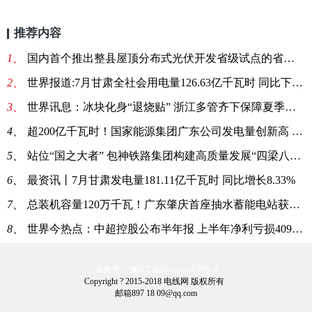
推荐内容
1、
国内首个推出整县屋顶分布式光伏开发省级试点的省份诞生了
2、
世界报道:7月甘肃全社会用电量126.63亿千瓦时 同比下降1.37%
3、
世界讯息：冰块化身“退烧贴” 浙江多管齐下保障夏季用电
4、
超200亿千瓦时！国家能源集团广东公司发电量创新高 能源保供有力有效
5、
站位“国之大者” 包神铁路集团构建高质量发展“四梁八柱”
6、
最资讯丨7月甘肃发电量181.11亿千瓦时 同比增长8.33%
7、
总装机容量120万千瓦！广东肇庆首座抽水蓄能电站获核准批复
8、
世界今热点：中超控股公布半年报 上半年净利亏损4095万
备案号： 豫ICP备2021032478号-3
Copyright ? 2015-2018 电线网 版权所有
邮箱897 18 09@qq.com