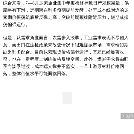
综合来看，7—8月尿素企业集中年度检修导致日产规模减量，供
应略有下滑，远期潜在利多预期提前发酵，处于成本线附近的尿
素期价振荡筑底后反弹走高，突破前期颈线附近压力，短期或振
荡偏强运行。
但是，从需求角度而言，农需步入淡季，工业需求表现不尽如人
意，而出口在法检政策未改变情况下很难提振市场，需求端短期
缺乏利多配合。目前尿素现货价格偏弱运行，基差已经显著收
窄，也在一定程度上制约价格反弹空间。此外，煤炭需求将由旺
季向淡季过渡，成本端支撑并不坚实，一旦上游原材料价格回
落，整体估值水平可能面临回落。
X 关闭