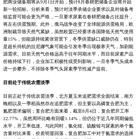
肥商业储备期将从9月1日开始，预计8月春耕肥储备企业将开始
新一轮招标。分析来看，预计对淡季承储企业要求以及对储备考
核监督可能会更为严格，一旦要求尿素在春耕肥储备占比提升，
将左右供需预期。此外，俄乌战争改变了全球能源供需格局，欧
洲制裁导致天然气紧缺，虽然欧盟已经要求各国降低天然气使用
量15%，但能源持续紧张背景下，冬季供需缺口威胁仍在，特别
是超长待机的拉尼娜气象可能会引发冬季出现极寒天气，加剧能
源需求。目前天然气价格远高于往年同期水平，而目前尿素产品
价格持续下行，企业加工积极性或受到影响，一旦冬季气头成本
进一步攀升，不排除冬季气头尿素季节性减产提前。
目前处于传统农需淡季
目前正处于传统农需淡季，北方夏玉米追肥需求全面结束，南方
晚稻以及一季稻虽然存在追肥需求，但主要以高磷复合肥为主，
氮肥需求偏弱；复合肥方面来看，截至8月4日，复合肥开工率
22.77%，虽然周环比略有回暖1.14%，但仍位于近几年同期偏低
水平，开工率低迷。与此同时，氯化铵、硫酸铵与尿素的单个氮
含量对比来看，价差明显回落，复合肥加工中对于氮需求的选择