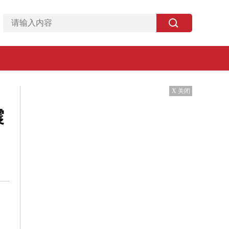
X 关闭
震