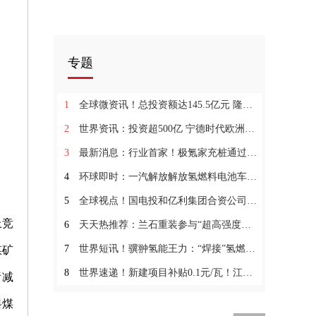
专题
1
全球微资讯！总投资额达145.5亿元 隆基绿能扩产单晶硅棒
2
世界资讯：投资超500亿 宁德时代欧洲建电池工厂服务奔驰
3
最新消息：行业首家！极氪家充桩通过国家CCRC 信息安全认证
4
环球即时：一汽解放解放氢燃料电池车！批量交车！
5
全球视点！国电投和亿利集团合资公司氢肥科技和绿电氢能科技揭牌
上竞
6
天天热推荐：兰石重装参与“超高强度、高压储氢用材料及装备研究”项目通过中期评审
7
世界短讯！骥翀氢能王力：“焊接”氢燃料电池国产化重要一环，提升电堆功率30%
煤矿
8
世界速递！新建项目补贴0.1元/瓦！江苏无锡高新区储能补贴政策出炉！
绪减
料煤