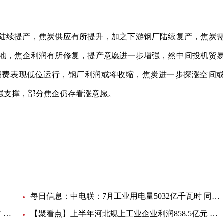
陆续提产，焦炭供应有所提升，加之下游钢厂陆续复产，焦炭
地，焦企利润有所修复，提产意愿进一步增强，然中间投机贸
消费表现低位运行，钢厂利润或将收缩，焦炭进一步探涨空间
强支撑，部分焦企仍存看涨意愿。
转
每日信息：中电联：7月工业用电量5032亿千瓦时 同比降0.1%
天天头条：上半年山西全社会用电量1345.9亿千瓦时 同比增6.5%
【聚看点】上半年河北规上工业企业利润858.5亿元 同比降43.0%