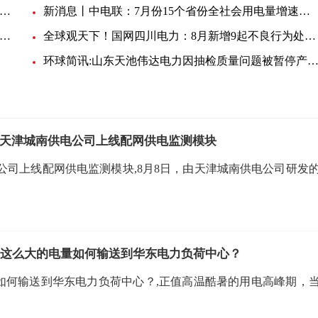
下！6月湖北全社会用电量233.95亿千瓦时 同比增长7.0%
新消息丨中电联：7月份15个省份全社会用电量增速超全国平均水平
界播报:抽检不合格 山东泉兴银桥光电缆暂停中标资格12个月
全球观天下！国网四川电力：8月新增9起不良行为处理 2起涉线缆产品
环球简讯:山东天池伟达电力因抽检质量问题被暂停产品中标资格6个
！天津城南供电公司上线配网供电监测模块
公司上线配网供电监测模块,8月8日，由天津城南供电公司研发
时 这么大的电量如何输送到华东电力负荷中心？
电量如何输送到华东电力负荷中心？,正值高温酷暑的用电高峰期，