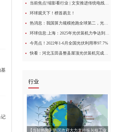
当前焦点!缩影看行业 | 文安推进传统电线电缆产业转型升级
环球观天下！榜首易主！
热消息：我国算力规模抢跑全球第二，光纤光缆建设到哪一步了？
月
环球信息:上海：2025年光伏装机力争达到407万千瓦
今亮点！2022年1-6月全国光伏利用率97.7%
快看：河北玉田县整县屋顶光伏装机完成近50%
的基
行业
当记
【当前热闻】韩国政府大力支持振兴核工业