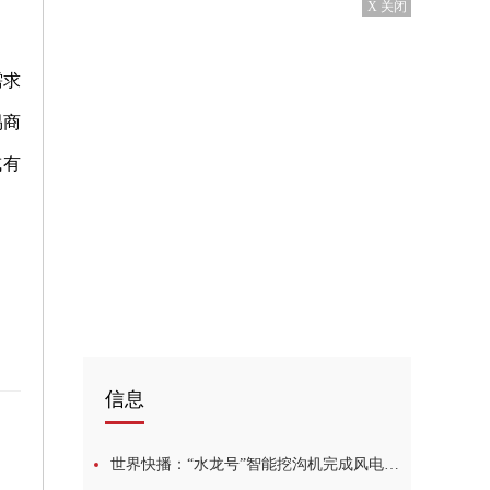
X 关闭
需求
易商
或有
信息
世界快播：“水龙号”智能挖沟机完成风电海缆后挖沟作业