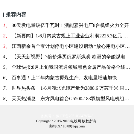
推荐内容
1、
30天发电量破亿千瓦时！浙能嘉兴电厂8台机组火力全开
2、
【新要闻】1-6月内蒙古规上工业企业利润2225.3亿元 同比增62.5%
3、
江西新余首个零计划停电小区建设启动 “放心用电小区”建设再上新台阶
4、
【天天新视野】3倍价爆买俄罗斯煤炭 欧洲的辛酸煤电“回头路”
5、
全球快报:8月上旬我国流通领域黑色金属产品价格全线上涨
6、
百事通！上半年内蒙古原煤生产、发电量增速加快
7、
世界热头条丨1-6月湖北光缆产量为2888.6 万芯千米 同比增长14%
8、
天天热消息：东方风电首台G5500-183双馈型风电机组完成吊装
备案号： 豫ICP备2021032478号-3
Copyright ? 2015-2018 电线网 版权所有
邮箱897 18 09@qq.com