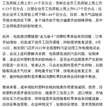
工负荷较上周上升1.21个百分点；管材企业开工负荷较上周上升
0.33个百分点；注塑企业开工负荷较上周上升0.27个百分点；拉
丝企业开工负荷较上周下降1.44个百分点。目前，南方气温较高
导致水电供应下降，多个城市由于电力偏紧开始错峰用电，其中
工业用电受到的影响更大。
此外，包装膜消费随着“金九银十”消费旺季来临有所回暖，订单
开始增加，但造成下游开工回升缓慢，抑制需求恢复进度。8月
16日，相关部门召开2022年全国塑料污染治理工作电视电话会
议，会议上提到要解决农膜、包装膜造成的污染问题。短期来
看，该会议对塑料需求的影响较小，是否会对远期需求产生影响
仍需进一步关注。笔者认为，只会在短期对需求产生抑制，后期
随着高温天气结束，用电量开始下降，供电将会恢复正常。届
时，被抑制的塑料需求叠加消费旺季到来将会得到集中释放。
整体来看，成本塌陷对塑料价格的拖累作用逐渐减弱。然而，目
前塑料供需矛盾依旧存在，随着开工负荷上升、进口增加，市场
供应压力开始显现，而终端需求虽然随着旺季来临有回暖迹象，
但供应释放受限。在这种情况下，短期供应增加、需求受限的情