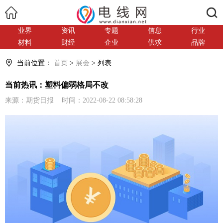
搜索
业界
资讯
专题
信息
行业
材料
财经
企业
供求
品牌
当前位置：
首页
>
展会
> 列表
当前热讯：塑料偏弱格局不改
来源：期货日报 时间：2022-08-22 08:58:28