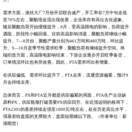
需求方面，涤丝大厂7月份开启联合减产，开工率在7月中旬走低
至76%左右，聚酯现金流出现改善，企业库存有高位去化迹象。
随后聚酯负荷开始缓慢提升，8月，受高温限电的影响，负荷提升
遇阻，阶段性小幅回落。目前高温影响消退，聚酯负荷继续小幅
提升。7—8月份，聚酯产量分别为461万吨和480万吨，环比提
升。9—10月是季节性需求旺季，聚酯负荷有继续提升空间。终
端织造方面，高温限电影响结束，下游企业逐步开启旺季备货，
订单情况环比也有所改善。因此，PTA需求环比有增量。
在供应偏低、需求环比提升下，PTA去库，流通货源偏紧，预计9
月会持续去库。
总体而言，PX和PTA近月都是供应偏紧的局面，PTA生产企业缺
原料PX，供应瓶颈打破需要PX供应回升。在近强远弱的格局下，
PTA2301的基差持续走强至1000元/吨左右，处在历史高位水平，
强基差给盘面的支撑较大，盘面短期难以下跌。（作者单位：新
湖期货）