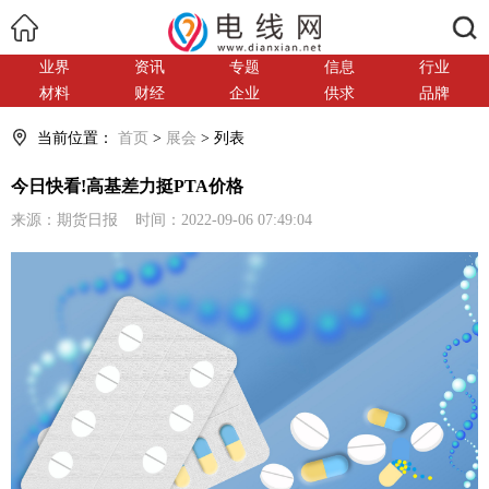
搜索
业界
资讯
专题
信息
行业
材料
财经
企业
供求
品牌
当前位置：
首页
>
展会
> 列表
今日快看!高基差力挺PTA价格
来源：期货日报 时间：2022-09-06 07:49:04