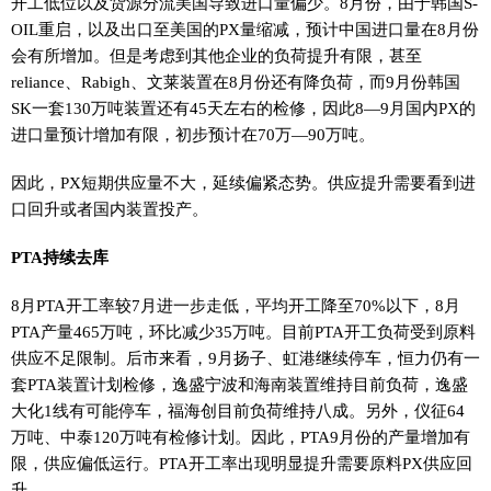
开工低位以及货源分流美国导致进口量偏少。8月份，由于韩国S-
OIL重启，以及出口至美国的PX量缩减，预计中国进口量在8月份
会有所增加。但是考虑到其他企业的负荷提升有限，甚至
reliance、Rabigh、文莱装置在8月份还有降负荷，而9月份韩国
SK一套130万吨装置还有45天左右的检修，因此8—9月国内PX的
进口量预计增加有限，初步预计在70万—90万吨。
因此，PX短期供应量不大，延续偏紧态势。供应提升需要看到进
口回升或者国内装置投产。
PTA持续去库
8月PTA开工率较7月进一步走低，平均开工降至70%以下，8月
PTA产量465万吨，环比减少35万吨。目前PTA开工负荷受到原料
供应不足限制。后市来看，9月扬子、虹港继续停车，恒力仍有一
套PTA装置计划检修，逸盛宁波和海南装置维持目前负荷，逸盛
大化1线有可能停车，福海创目前负荷维持八成。另外，仪征64
万吨、中泰120万吨有检修计划。因此，PTA9月份的产量增加有
限，供应偏低运行。PTA开工率出现明显提升需要原料PX供应回
升。