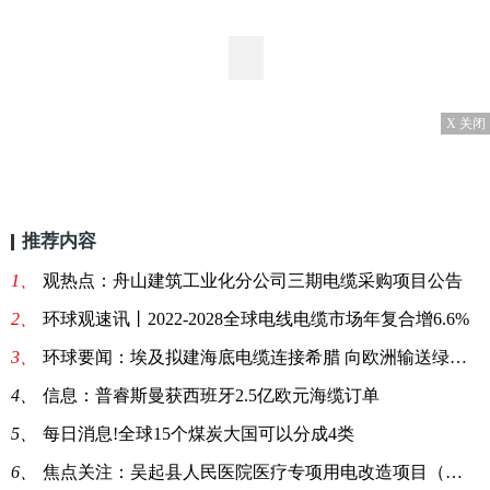
X 关闭
推荐内容
1、
观热点：舟山建筑工业化分公司三期电缆采购项目公告
2、
环球观速讯丨2022-2028全球电线电缆市场年复合增6.6%
3、
环球要闻：埃及拟建海底电缆连接希腊 向欧洲输送绿色电力
4、
信息：普睿斯曼获西班牙2.5亿欧元海缆订单
5、
每日消息!全球15个煤炭大国可以分成4类
6、
焦点关注：吴起县人民医院医疗专项用电改造项目（二次）招标公告