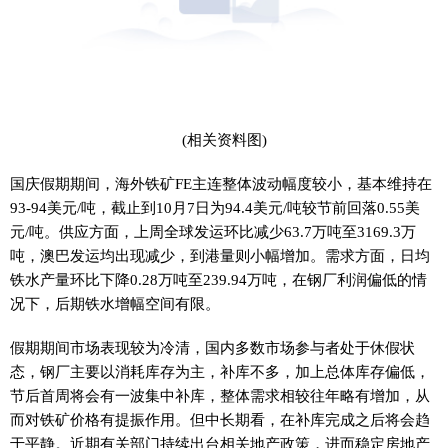
(相关资料图)
国庆假期期间，海外铁矿FE主连整体波动幅度较小，基本维持在
93-94美元/吨，截止到10月7日为94.4美元/吨较节前回落0.55美
元/吨。供应方面，上周全球发运环比减少63.7万吨至3169.3万
吨，澳巴发运均出现减少，到港量则小幅增加。需求方面，日均
铁水产量环比下降0.28万吨至239.94万吨，在钢厂利润偏低的情
况下，后期铁水增幅空间有限。
假期期间市场表现较为冷清，国内多数市场参与者处于休假状
态，钢厂主要以消耗库存为主，补库不多，加上总体库存偏低，
节后首周将会有一波集中补库，整体需求相较往年略有增加，从
而对铁矿价格有提振作用。但中长期看，在补库完成之后将会趋
于平静。近期有关部门持续出台相关地产政策，进而稳定房地产