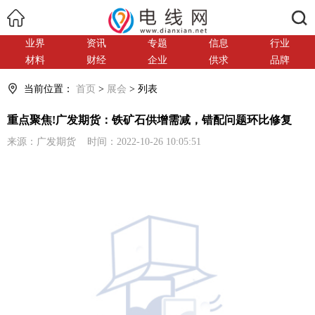
搜索
业界
资讯
专题
信息
行业
材料
财经
企业
供求
品牌
当前位置：
首页
>
展会
> 列表
重点聚焦!广发期货：铁矿石供增需减，错配问题环比修复
来源：广发期货 时间：2022-10-26 10:05:51