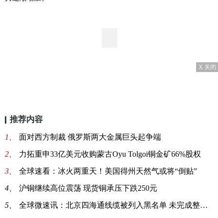
X 关闭
推荐内容
1、
面对西方制裁 俄罗斯两大金属巨头起争端
2、
力拓重申33亿美元收购蒙古Oyu Tolgoi铜金矿66%股权
3、
全球速看：冰火两重天！美国得州天然气或将“倒贴”
4、
沪铜继续高位震荡 现货铜承压下跌250元
5、
全球微速讯：北京四海通线缆被列入黑名单 未完成整改处理延期