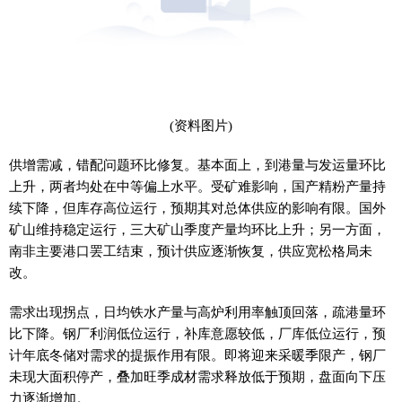
(资料图片)
供增需减，错配问题环比修复。基本面上，到港量与发运量环比
上升，两者均处在中等偏上水平。受矿难影响，国产精粉产量持
续下降，但库存高位运行，预期其对总体供应的影响有限。国外
矿山维持稳定运行，三大矿山季度产量均环比上升；另一方面，
南非主要港口罢工结束，预计供应逐渐恢复，供应宽松格局未
改。
需求出现拐点，日均铁水产量与高炉利用率触顶回落，疏港量环
比下降。钢厂利润低位运行，补库意愿较低，厂库低位运行，预
计年底冬储对需求的提振作用有限。即将迎来采暖季限产，钢厂
未现大面积停产，叠加旺季成材需求释放低于预期，盘面向下压
力逐渐增加。