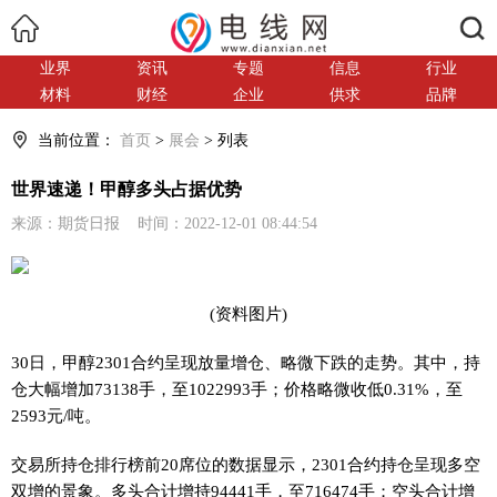
搜索
业界
资讯
专题
信息
行业
材料
财经
企业
供求
品牌
当前位置：
首页
>
展会
> 列表
世界速递！甲醇多头占据优势
来源：期货日报 时间：2022-12-01 08:44:54
(资料图片)
30日，甲醇2301合约呈现放量增仓、略微下跌的走势。其中，持
仓大幅增加73138手，至1022993手；价格略微收低0.31%，至
2593元/吨。
交易所持仓排行榜前20席位的数据显示，2301合约持仓呈现多空
双增的景象。多头合计增持94441手，至716474手；空头合计增