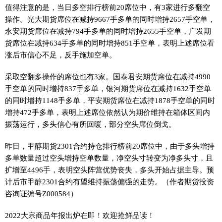
值得注意的是，当日多空排行榜前20席位中，有3家进行多翻空
操作。光大期货席位在减持9667手多单的同时增持2657手空单，
永安期货席位在减持794手多单的同时增持2655手空单，广发期
货席位在减持634手多单的同时增持851手空单，表明上述席位看
涨后市信心不足，反手施加空单。
采取空翻多操作的席位也有3家。国泰君安期货席位在减持4990
手空单的同时增持837手多单，银河期货席位在减持1632手空单
的同时增持1148手多单，平安期货席位在减持1878手空单的同时
增持472手多单，表明上述席位依然认为期价维持在箱体区间内
振荡运行，多头信心有所回暖，部分空头席位倒戈。
昨日，甲醇期货2301合约持仓排行榜前20席位中，由于多头增持
多单数量超过空头增持空单数量，净空头寸转变为净多头寸，且
扩增至4496手，表明空头阵营优势丧失，多头开始占据主导。预
计后市甲醇2301合约有望维持振荡偏强的走势。（作者期货投资
咨询证编号Z000584）
2022大宗商品年报出炉在即！欢迎抢鲜品读！