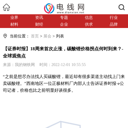
搜索
业界
资讯
专题
信息
行业
材料
财经
企业
供求
品牌
当前位置：
首页
>
展会
> 列表
【证券时报】18周来首次止涨，碳酸锂价格拐点何时到来？-
全球观焦点
来源：我的钢铁网 时间：2022-12-01 10:55:55
“之前是想尽办法找人买碳酸锂，最近却有很多渠道主动找上门来
卖碳酸锂。”西南地区一位正极材料厂内部人士告诉证券时报·e公
司记者，价格也比之前明显好谈很多。