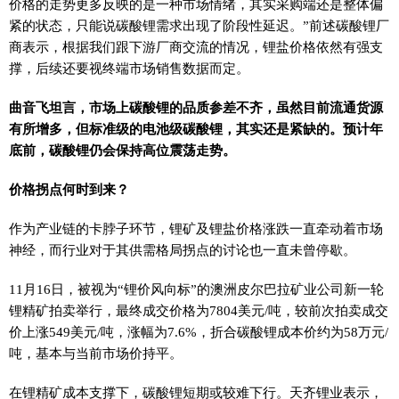
价格的走势更多反映的是一种市场情绪，其实采购端还是整体偏
紧的状态，只能说碳酸锂需求出现了阶段性延迟。”前述碳酸锂厂
商表示，根据我们跟下游厂商交流的情况，锂盐价格依然有强支
撑，后续还要视终端市场销售数据而定。
曲音飞坦言，市场上碳酸锂的品质参差不齐，虽然目前流通货源
有所增多，但标准级的电池级碳酸锂，其实还是紧缺的。预计年
底前，碳酸锂仍会保持高位震荡走势。
价格拐点何时到来？
作为产业链的卡脖子环节，锂矿及锂盐价格涨跌一直牵动着市场
神经，而行业对于其供需格局拐点的讨论也一直未曾停歇。
11月16日，被视为“锂价风向标”的澳洲皮尔巴拉矿业公司新一轮
锂精矿拍卖举行，最终成交价格为7804美元/吨，较前次拍卖成交
价上涨549美元/吨，涨幅为7.6%，折合碳酸锂成本价约为58万元/
吨，基本与当前市场价持平。
在锂精矿成本支撑下，碳酸锂短期或较难下行。天齐锂业表示，