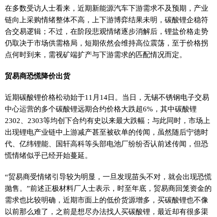
在多数受访人士看来，近期新能源汽车下游需求不及预期，产业
链向上采购情绪整体不高，上下游博弈结果未明，碳酸锂企稳符
合交易逻辑；不过，在阶段悲观情绪逐步消解后，锂盐价格走势
仍取决于市场供需格局，短期依然会维持高位震荡，至于价格拐
点何时到来，需视矿端扩产与下游需求的匹配情况而定。
贸易商恐慌降价出货
近期碳酸锂价格松动始于11月14日。当日，无锡不锈钢电子交易
中心运营的多个碳酸锂远期合约价格大跌超6%，其中碳酸锂
2302、2303等均创下合约有史以来最大跌幅；与此同时，市场上
出现锂电产业链中上游减产甚至被砍单的传闻，虽然随后宁德时
代、亿纬锂能、国轩高科等头部电池厂纷纷否认前述传闻，但恐
慌情绪似乎已经开始蔓延。
“贸易商受情绪引导较为明显，一旦发现苗头不对，就会出现恐慌
抛售。”前述正极材料厂人士表示，时至年底，贸易商回笼资金的
需求也比较明确，近期市面上的低价货源增多，买碳酸锂也不像
以前那么难了，之前是想尽办法找人买碳酸锂，最近却有很多渠