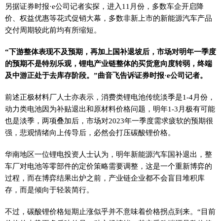
另据证券时报·e公司记者实探，进入11月份，多数车企开启降
价、权益优惠等花式促销大幕，多数非新上市的新能源汽车产品
交付周期较此前均有所缩短。
“下游整体表现不及预期，再加上国补退坡后，市场对明年一季度
的预期不是特别乐观，锂电产业链整体的买货意向度转弱，终端
及中游正处于去库存阶段。”曲音飞告诉证券时报·e公司记者。
前述正极材料厂人士亦表示，消费类锂电池传统淡季是1-4月份，
动力类电池因为补贴退出和原材料价格问题，明年1-3月极有可能
也是淡季，两项叠加后，市场对2023年一季度需求疲软的预期很
强，悲观情绪向上传导后，必然会打压碳酸锂价格。
华南地区一位锂电投资人士认为，明年新能源汽车国补退出，整
车厂对电池等零部件的定价策略需要调整，这是一个重新博弈的
过程，而在博弈结果出炉之前，产业链企业都不会盲目堆积库
存，而是倾向于轻装简行。
不过，碳酸锂价格短期止涨似乎并不意味着价格拐点到来。“目前