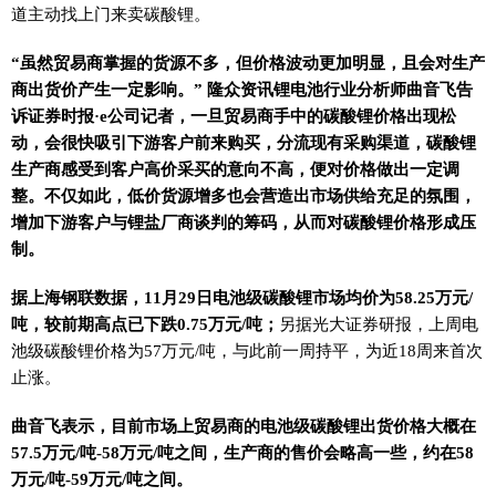
道主动找上门来卖碳酸锂。
“虽然贸易商掌握的货源不多，但价格波动更加明显，且会对生产
商出货价产生一定影响。” 隆众资讯锂电池行业分析师曲音飞告
诉证券时报·e公司记者，一旦贸易商手中的碳酸锂价格出现松
动，会很快吸引下游客户前来购买，分流现有采购渠道，碳酸锂
生产商感受到客户高价采买的意向不高，便对价格做出一定调
整。不仅如此，低价货源增多也会营造出市场供给充足的氛围，
增加下游客户与锂盐厂商谈判的筹码，从而对碳酸锂价格形成压
制。
据上海钢联数据，11月29日电池级碳酸锂市场均价为58.25万元/
吨，较前期高点已下跌0.75万元/吨；
另据光大证券研报，上周电
池级碳酸锂价格为57万元/吨，与此前一周持平，为近18周来首次
止涨。
曲音飞表示，目前市场上贸易商的电池级碳酸锂出货价格大概在
57.5万元/吨-58万元/吨之间，生产商的售价会略高一些，约在58
万元/吨-59万元/吨之间。