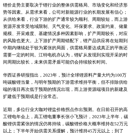
锂价走势主要取决于锂行业的整体供需格局、市场变化和经济形
势等因素。从需求来看，公司对新能源行业的长期发展有信心；
从供给来看，行业下游的扩产通常较为顺利、周期较短，而上游
资源开发常受地域限制、天气变化、环保要求、政策约束、储量
规模、开采难度、基建情况多种因素影响，扩产周期较长，对应
的风险也更大。上下游扩产周期错配下，锂产品供应将在短期到
中期内继续处于较为紧张的局面，供需格局要达成真正的平衡还
需要一定的时间。江特电机亦认为，锂矿从发现到实现开采的时
间周期比较长，未来供需矛盾可能仍会持续较长时间。
华西证券研报指出，2023年，预计全球锂原料产量大约为100万
吨碳酸锂当量，与明年预期的下游需求维持平衡，但不排除供给
端的项目再次低于预期的情况出现，而上游资源端项目的新建及
扩建低于预期或是行业常态。
近期，多位行业大咖对锂盐价格拐点作出预测。在日前召开的高
工锂电年会上，高工锂电董事长张小飞预计，2023年上半年，碳
酸锂供需紧张的情况仍将持续，碳酸锂价格大概率维持在52万元
以上；下半年开始供需关系缓解，预计维持45万元以上；到了