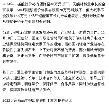
2024年，碳酸锂价格有望降至40万元以下。天赐材料董事长徐金
富表示，5年后碳酸锂价格将会跌至20万元/吨以下，但大概率不
会跌破12.5万元；亿纬锂能董事长刘金成也表示，预计最晚后年
从锂矿开始全产业链都会过剩。
当然，锂电行业的健康发展还有赖于产业链上下游通力合作。11
月18日，工信部、国家市场监管总局印发关于做好锂离子电池产
业链供应链协同稳定发展工作的通知，指出国内锂电产业链存在
阶段性供需失衡严重，上下游对接不畅的情况，部分领域出现囤
积居奇、不正当竞争，而部分环节产能盲目扩张，低质低价竞争
时有发生。
基于此，通知要求主管部门和业内企业坚持科学谋划、加强供需
对接，通过签订长单、技术合作等方式建立长效机制，引导上下
游稳定预期，明确量价、保障供应、合作共赢；同时加强监督检
查，保障高质量锂电产品供给。
2022大宗商品年报出炉在即！欢迎抢鲜品读！