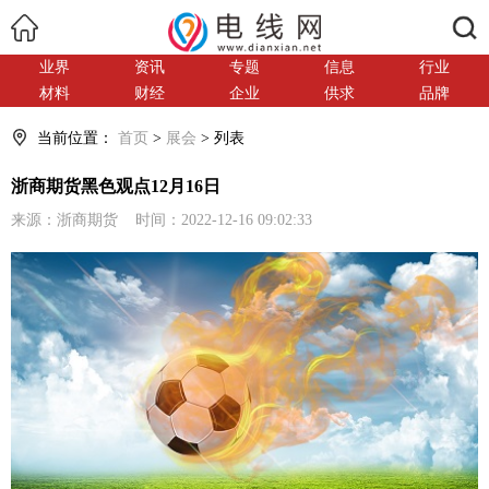
搜索
业界
资讯
专题
信息
行业
材料
财经
企业
供求
品牌
当前位置：
首页
>
展会
> 列表
浙商期货黑色观点12月16日
来源：浙商期货 时间：2022-12-16 09:02:33