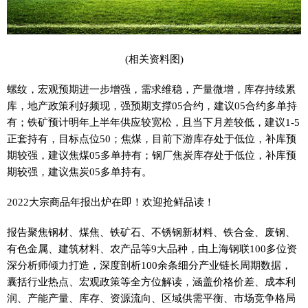
(相关资料图)
螺纹，宏观预期进一步增强，需求维稳，产量微增，库存持续累
库，地产政策利好频现，强预期支撑05合约，建议05合约多单持
有；铁矿预计明年上半年供应较宽松，且当下月差较低，建议1-5
正套持有，目标点位50；焦煤，目前下游库存处于低位，补库预
期较强，建议焦煤05多单持有；钢厂焦炭库存处于低位，补库预
期较强，建议焦炭05多单持有。
2022大宗商品年报出炉在即！欢迎抢鲜品读！
报告聚焦钢材、煤焦、铁矿石、不锈钢新材料、铁合金、废钢、
有色金属、建筑材料、农产品等9大品种，由上海钢联100多位资
深分析师倾力打造，深度剖析100余条细分产业链长周期数据，
囊括行业热点、宏观政策等全方位解读，涵盖价格价差、成本利
润、产能产量、库存、资源流向、区域供需平衡、市场竞争格局