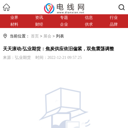
搜索
业界
资讯
专题
信息
行业
材料
财经
企业
供求
品牌
当前位置：
首页
>
展会
> 列表
天天滚动:弘业期货：焦炭供应依旧偏紧，双焦震荡调整
来源：弘业期货 时间：2022-12-21 09:57:25