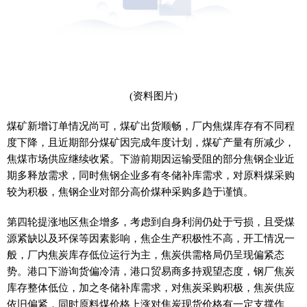
(资料图片)
煤矿新增订单情况尚可，煤矿出货顺畅，厂内焦煤库存有不同程
度下降，且近期部分煤矿因完成年度计划，煤矿产量有所减少，
焦煤市场供应继续收紧。下游前期因运输受阻的部分焦钢企业近
期多释放需求，同时焦钢企业多有冬储补库需求，对原料煤采购
较为积极，焦钢企业对部分高价煤种采购多趋于谨慎。
第四轮提涨地区焦企增多，考虑到自身利润仍处于亏损，且受煤
源紧缺以及环保等因素影响，焦企生产积极性不高，开工情况一
般，厂内焦炭库存低位运行为主，焦炭供需格局仍呈现偏紧态
势。港口下游询货偏冷清，港口贸易商多持观望态度，钢厂焦炭
库存整体低位，加之冬储补库需求，对焦炭采购积极，焦炭供应
依旧偏紧，同时原料煤价格上涨对焦炭现货价格有一定支撑作