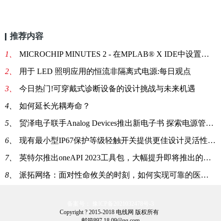
推荐内容
1、
MICROCHIP MINUTES 2 - 在MPLAB® X IDE中设置项目
2、
用于 LED 照明应用的恒流非隔离式电源:每日观点
3、
今日热门!可穿戴式诊断设备的设计挑战与未来机遇
4、
如何延长光耦寿命？
5、
贸泽电子联手Analog Devices推出新电子书 探索电源管理领域的创新
6、
现有最小型IP67保护等级轻触开关提供更佳设计灵活性和可靠性
7、
英特尔推出oneAPI 2023工具包，大幅提升即将推出的英特尔硬件的价值
8、
派拓网络：面对性命攸关的时刻，如何实现可靠的医疗物联网安全:全球新动态
备案号： 豫ICP备2021032478号-3
Copyright ? 2015-2018 电线网 版权所有
邮箱897 18 09@qq.com