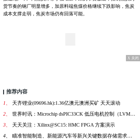
货节奏的钢厂明显增多，加原料端焦煤价格继续下跌影响，焦炭
成本支撑走弱，焦炭市场仍有回落可能。
X 关闭
推荐内容
1、
天齐锂业(09696.hk):1.36亿澳元澳洲买矿 天天滚动
2、
世界时讯：Microchip dsPIC33CK 低压电机控制（LVMC）开发板
3、
天天关注：Xilinx@SC15: HMC FPGA 方案演示
4、
瞄准智能制造、新能源汽车等新兴关键数据存储需求，FeRAM以独特性能发力智能物联时代增量市场