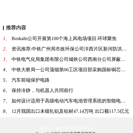
推荐内容
1、
Boskalis公司开展第100个海上风电场项目:环球聚焦
2、
资讯推荐:中铁广州局市政环保公司沣西片区新河防洪铜芯电缆线等询价书
3、
中铁电气化局集团有限公司城铁公司西南分公司屏蔽线采购询价 全球观速讯
4、
中铁大桥局一公司蒲烟第06工区项目部采购国标铜芯电缆线询价单 快讯
5、
汽车前端保护电路
6、
保持冷静，与机器人共同前行
7、
如何设计适用于高级电动汽车电池管理系统的智能电池接线盒
8、
12月我国出口未锻轧铝及铝材47.14万吨 出口额117.5亿元
备案号： 豫ICP备2021032478号-3