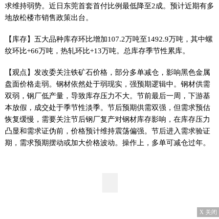
求维持弱势。近日东莞首套首付比例最低降至2成。预计近期有多
地放松楼市销售政策出台。
【库存】五大品种库存环比增加107.2万吨至1492.9万吨，其中螺
纹环比+66万吨，热轧环比+13万吨。总库存季节性累库。
【观点】发改委关注铁矿石价格，部分多单减仓，影响黑色金属
盘面价格走弱。钢材依然处于弱现实，强预期逻辑中。钢材供需
双弱，钢厂低产量，导致库存压力不大。节前最后一周，下游基
本放假，成交处于季节性淡季。节后预期供需双强，但需求预估
恢复缓慢，需要关注节后钢厂复产对钢材库存影响，在库存压力
凸显和需求证伪前，价格预计维持震荡偏强。节后进入需求验证
期，需求预期摆动或加大价格波动。操作上，多单可减仓过年。
X 关闭