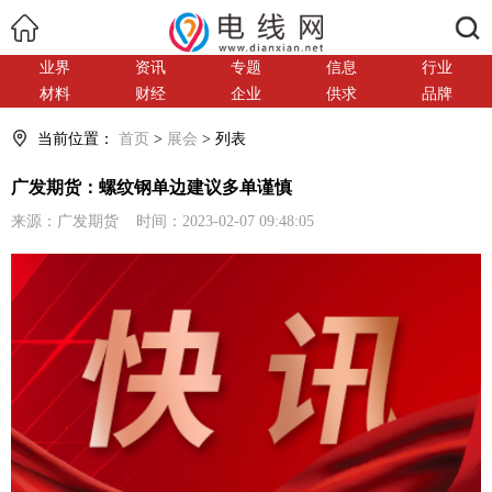
搜索
业界
资讯
专题
信息
行业
材料
财经
企业
供求
品牌
当前位置：
首页
>
展会
> 列表
广发期货：螺纹钢单边建议多单谨慎
来源：广发期货 时间：2023-02-07 09:48:05