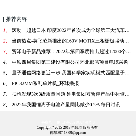
推荐内容
1、
滚动：超越日本 印度2022年首次成为全球第三大汽车市场
2、
当前热点-英飞凌新推出的160V MOTIX三相栅极驱动器IC集成了电源管理单元、电流感应放大器和过流保护功能
3、
贸泽电子新品推荐：2022年第四季度推出超过12000个新物料 每日快看
4、
中铁四局集团第三建设有限公司环北部湾项目电缆采购
5、
量子通信网络更近一步 我国科学家实现模式匹配量子密钥分发-世界热资讯
6、
PIC32MM系列单片机_环球播报
7、
抽检发现3次3级质量问题 鲁电集团被暂停产品中标资格1年:全球时快讯
8、
2022年我国锂离子电池产量同比减少0.5% 每日时讯
备案号： 豫ICP备2021032478号-3
Copyright ? 2015-2018 电线网 版权所有
邮箱897 18 09@qq.com