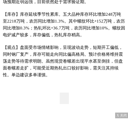
场预期近弱远强，目前依然处于需求验证期。
【库存】库存延续季节性累库。五大品种库存环比增加248万吨
至2218万吨，农历同比增加1.3%。其中螺纹环比+152万吨，农历
同比增加0.3%；热轧环比+36.7万吨，农历同比增加10%。螺纹因
电炉减产较多，库存偏低，热轧库存稍高。
【观点】盘面受市场情绪影响，呈现波动走势，短期开工偏低，
同时钢厂复产，库存可能走向同比偏高格局。预计价格将维持震
荡走势等待需求明朗。虽然现货卷螺差出现平水甚至倒挂，但盘
面卷螺差走扩，可能受近期热轧出口较好影响，需关注其持续
性。单边建议多单谨慎。
X 关闭