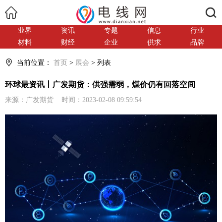
搜索
业界
资讯
专题
信息
行业
材料
财经
企业
供求
品牌
当前位置：
首页
>
展会
> 列表
环球最资讯丨广发期货：供强需弱，煤价仍有回落空间
来源：广发期货 时间：2023-02-08 09:59:54