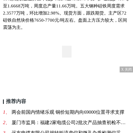
至1.6668万吨，周度总产量11.66万吨。五大钢种硅铁周度需求
2.3577万吨，环比增加2.98%。现货方面，跟跌期货。主产区72
硅铁自然块价格7650-7700元/吨左右。盘面上方压力较大，区间
震荡为主。
X 关闭
推荐内容
1、
两会前国内情绪乐观 铜价短期内向69000位置寻求支撑
2、
厦门市监局：福建2家电缆公司2批次产品抽查初检不合格-环球报资讯
3、
远东电缆有限公司就转矩流变仪和微孔杂质检测仪采购项目招标公告 时讯