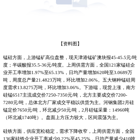
【资料图】
锰硅方面，上游锰矿高位盘整，现天津港锰矿澳块报45-45.5元/吨
度；半碳酸报35.5-36元/吨度。上周供需方面，全国121家锰硅企
业开工率增加1.97%至65.13%，日均产量增加620吨至3.0689万
吨，周度总产量21.4823万吨，环比增加2.06%。五大钢种锰硅周
度需求13.8275万吨，环比增加3.06%。下游端，现货上涨，南方
硅锰6517主流成交价7250-7350元/吨，北方主要成交价7200-
7280元/吨，总体北方厂家成交平稳以供货为主。河钢集团2月硅
锰定价7650元/吨，环北减少50元/吨，2月硅锰采量：14960吨
（环北减1740吨）。盘面上方压力较大，区间震荡为主。
硅铁方面，供应宽松稳定，需求下降收窄，上周供需方面，全国
136家硅铁企业开工率减少0.22%至45.25%，日均产量减少410吨