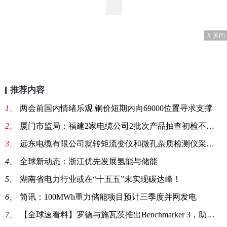
X 关闭
推荐内容
1、
两会前国内情绪乐观 铜价短期内向69000位置寻求支撑
2、
厦门市监局：福建2家电缆公司2批次产品抽查初检不合格-环球报资讯
3、
远东电缆有限公司就转矩流变仪和微孔杂质检测仪采购项目招标公告 时讯
4、
全球新动态：浙江优先发展氢能与储能
5、
湖南省电力行业或在“十五五”末实现碳达峰！
6、
简讯：100MWh重力储能项目预计三季度并网发电
7、
【全球速看料】罗德与施瓦茨推出Benchmarker 3，助力网络基准测试的发展