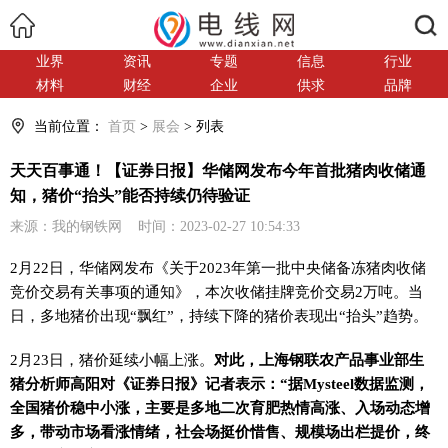
搜索
业界
资讯
专题
信息
行业
材料
财经
企业
供求
品牌
当前位置：
首页
>
展会
> 列表
天天百事通！【证券日报】华储网发布今年首批猪肉收储通
知，猪价“抬头”能否持续仍待验证
来源：我的钢铁网 时间：2023-02-27 10:54:33
2月22日，华储网发布《关于2023年第一批中央储备冻猪肉收储
竞价交易有关事项的通知》，本次收储挂牌竞价交易2万吨。当
日，多地猪价出现“飘红”，持续下降的猪价表现出“抬头”趋势。
2月23日，猪价延续小幅上涨。
对此，上海钢联农产品事业部生
猪分析师高阳对《证券日报》记者表示：“据Mysteel数据监测，
全国猪价稳中小涨，主要是多地二次育肥热情高涨、入场动态增
多，带动市场看涨情绪，社会场挺价惜售、规模场出栏提价，终