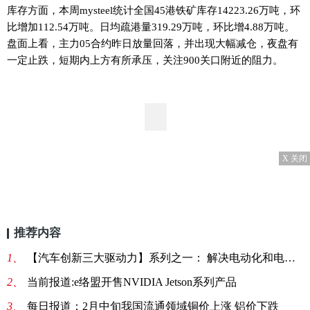
库存方面，本周mysteel统计全国45港铁矿库存14223.26万吨，环
比增加112.54万吨。日均疏港量319.29万吨，环比增4.88万吨。
盘面上看，主力05合约昨日放量回落，并出现大幅减仓，夜盘有
一定止跌，短期内上方有所承压，关注900关口附近的阻力。
X 关闭
推荐内容
1、
【汽车创新三大驱动力】系列之一： 解决电动化和电池测试挑战的方法探讨:天天观察
2、
当前报道:e络盟开售NVIDIA Jetson系列产品
3、
每日报道：2月中旬我国流通领域铜价上涨 铝价下跌