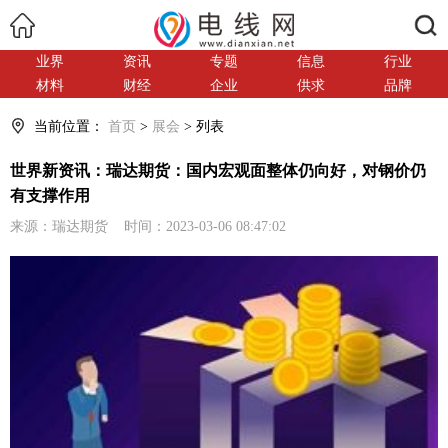
搜索
业界
资讯
专题
信息
行业
材料
财经
企业
供求
品牌
当前位置：
首页
>
展会
> 列表
世界新资讯：瑞达期货：国内宏观面整体仍向好，对钢价仍
有支撑作用
来源：瑞达期货 时间：2023-03-06 08:47:02