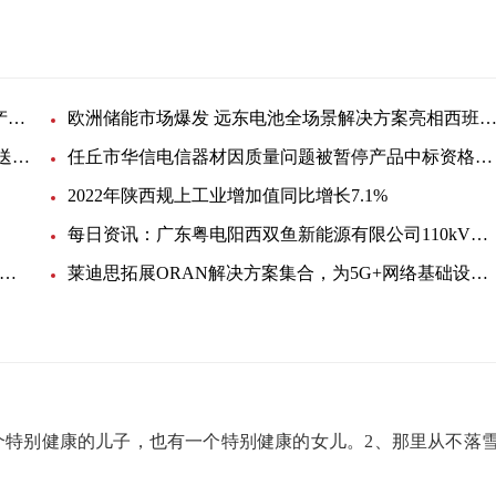
全球即时：苏州国宇碳纤维科技因质量问题被暂停产品中标资格6个月
欧洲储能市场爆发 远东电池全场景解决方案亮相西班牙Gener
全球最新：广西与海南首次实现电力互济 单日最高送电量达1200万千瓦时
任丘市华信电信器材因质量问题被暂停产品中标资格6个月:每日热门
2022年陕西规上工业增加值同比增长7.1%
每日资讯：广东粤电阳西双鱼新能源有限公司110kV燕子岭站光伏区电缆桥架改造项目询价书询价公告
市吴家山第三中学校园网200兆光纤租赁询价采购项目:世界新资讯
莱迪思拓展ORAN解决方案集合，为5G+网络基础设施带来精准的定时和安全同步支持-世界微资讯
个特别健康的儿子，也有一个特别健康的女儿。2、那里从不落