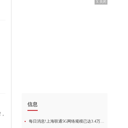
X 关闭
a
信息
雪，
每日消息!上海联通5G网络规模已达3.4万站 争当千行百业首选数字伙伴