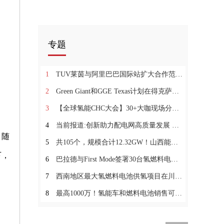
专题
1
TUV莱茵与阿里巴巴国际站扩大合作范围 助力欧洲中小企业B2B贸易发展
2
Green Giant和GGE Texas计划在得克萨斯州建造锂离子回收工厂
3
【全球氢能CHC大会】30+大咖现场分享！CHC第四届氢能大会3月在杭启幕
4
当前报道:创新助力配电网高质量发展 施耐德电气亮相第六届配电技术高峰论坛
。随
5
共105个，规模合计12.32GW！山西能源局发布新型储能第一批入库项目
下，
6
巴拉德与First Mode签署30台氢燃料电池后续订单，将为非柴油矿卡提供动力:环球热议
7
西南地区最大氢燃料电池供氢项目在川维建成中交_环球速看
8
最高1000万！氢能车和燃料电池销售可申领 四川专项资金项目征集