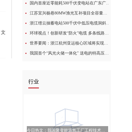
国内首座近零能耗500千伏变电站在广东广州建成投产
江苏宜兴杨巷80MW渔光互补项目全容量并网|新动态
浙江缙云抽蓄电站500千伏中低压电缆洞斜井贯通
 文
环球视点！创新研发“防火”电缆 多条线路完成试点应用
世界要闻：浙江杭州亚运核心区域将实现电缆全覆盖
我国首个“风光火储一体化” 送电的特高压工程建设获核准|天天新资讯
行业
今日热文：我国聚变能源氚工厂工程技术取得重大进展