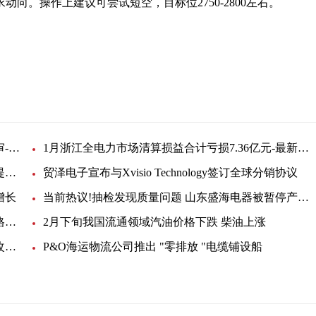
向。操作上建议可尝试短空，目标位2750-2800左右。
经济复苏
上海燃料电池制造业创新中心建设方案通过专家评审-头条焦点
1月浙江全电力市场清算损益合计亏损7.36亿元-最新快讯
上海恩艾正式更名升级为恩艾（中国），助力浦东提升总部经济动能
贸泽电子宣布与Xvisio Technology签订全球分销协议
增长
当前热议!抽检发现质量问题 山东盛海电器被暂停产品中标资格1年
陕西一通通信因较严重质量问题被暂停产品中标资格1年-当前独家
2月下旬我国流通领域汽油价格下跌 柴油上涨
环球即时：中铁四局上海公司乌镇大道干道快速化改造项目采购电缆线一批
P&O海运物流公司推出 "零排放 "电缆铺设船