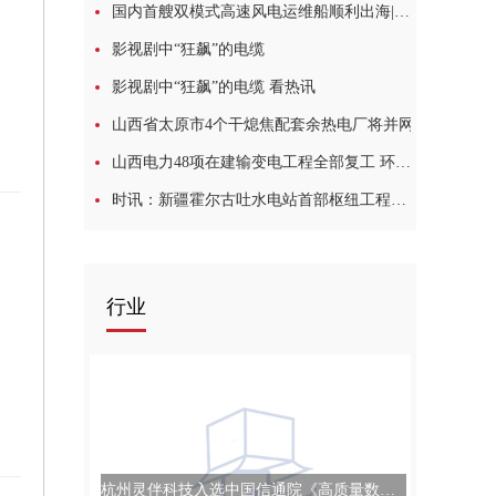
国内首艘双模式高速风电运维船顺利出海|环球关注
影视剧中“狂飙”的电缆
影视剧中“狂飙”的电缆 看热讯
山西省太原市4个干熄焦配套余热电厂将并网
山西电力48项在建输变电工程全部复工 环球快看
时讯：新疆霍尔古吐水电站首部枢纽工程正式开工
行业
杭州灵伴科技入选中国信通院《高质量数字化转型产品及服务全景图（2022）》