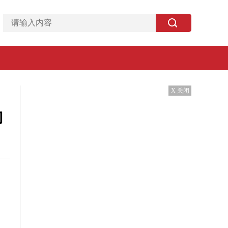
X 关闭
向