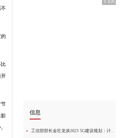
X 关闭
愿不
定的
环比
商开
产节
信息
保影
势。
工信部部长金壮龙谈2023 5G建设规划：计划新建60万个5G基站