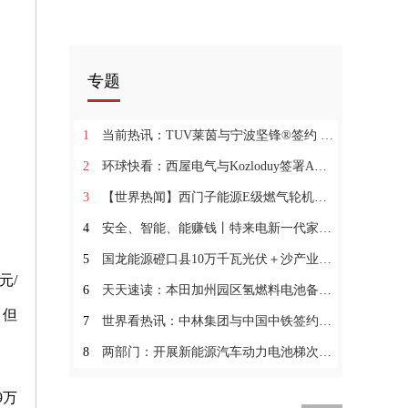
专题
1
当前热讯：TUV莱茵与宁波坚锋®签约 推动海洋经济高质量发展
2
环球快看：西屋电气与Kozloduy签署AP1000(R)技术部署谅解备忘录
3
【世界热闻】西门子能源E级燃气轮机在中国首次实现20%掺氢燃烧
4
安全、智能、能赚钱丨特来电新一代家充桩「征程」上线
5
国龙能源磴口县10万千瓦光伏＋沙产业生态协同发展项目全容量并网！
元/
6
天天速读：本田加州园区氢燃料电池备用电源正式启用
，但
7
世界看热讯：中林集团与中国中铁签约 聚焦生物质能源等领域
8
两部门：开展新能源汽车动力电池梯次利用产品认证工作
9万