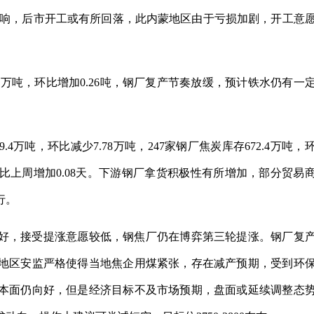
影响，后市开工或有所回落，此内蒙地区由于亏损加剧，开工意
.36万吨，环比增加0.26吨，钢厂复产节奏放缓，预计铁水仍有一
4万吨，环比减少7.78万吨，247家钢厂焦炭库存672.4万吨，
天，环比上周增加0.08天。下游钢厂拿货积极性有所增加，部分贸易
行。
好，接受提涨意愿较低，钢焦厂仍在博弈第三轮提涨。钢厂复
地区安监严格使得当地焦企用煤紧张，存在减产预期，受到环
本面仍向好，但是经济目标不及市场预期，盘面或延续调整态